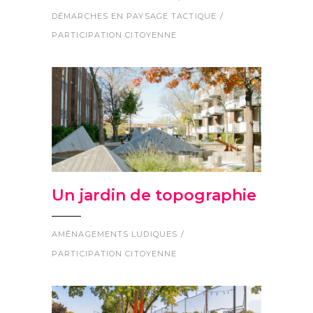
DÉMARCHES EN PAYSAGE TACTIQUE
PARTICIPATION CITOYENNE
Un jardin de topographie
AMÉNAGEMENTS LUDIQUES
PARTICIPATION CITOYENNE