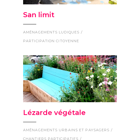
San limit
AMÉNAGEMENTS LUDIQUES
PARTICIPATION CITOYENNE
Lézarde végétale
AMÉNAGEMENTS URBAINS ET PAYSAGERS
CHANTIERS PARTICIPATIFS