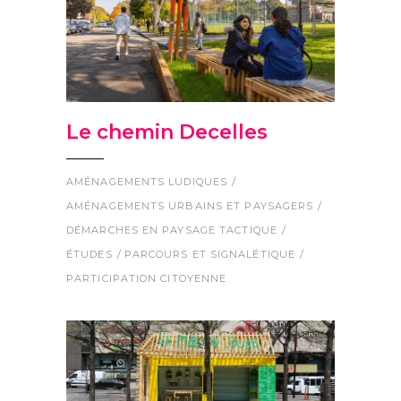
Le chemin Decelles
AMÉNAGEMENTS LUDIQUES
AMÉNAGEMENTS URBAINS ET PAYSAGERS
DÉMARCHES EN PAYSAGE TACTIQUE
ÉTUDES
PARCOURS ET SIGNALÉTIQUE
PARTICIPATION CITOYENNE