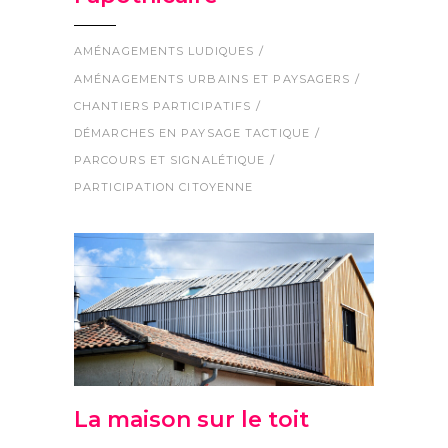
AMÉNAGEMENTS LUDIQUES
AMÉNAGEMENTS URBAINS ET PAYSAGERS
CHANTIERS PARTICIPATIFS
DÉMARCHES EN PAYSAGE TACTIQUE
PARCOURS ET SIGNALÉTIQUE
PARTICIPATION CITOYENNE
La maison sur le toit