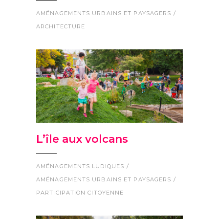
AMÉNAGEMENTS URBAINS ET PAYSAGERS
ARCHITECTURE
L’île aux volcans
AMÉNAGEMENTS LUDIQUES
AMÉNAGEMENTS URBAINS ET PAYSAGERS
PARTICIPATION CITOYENNE