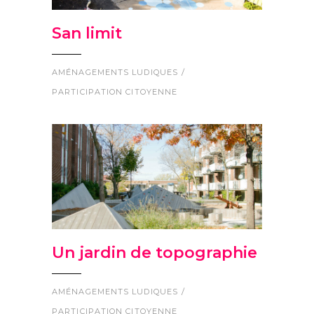
San limit
AMÉNAGEMENTS LUDIQUES
PARTICIPATION CITOYENNE
Un jardin de topographie
AMÉNAGEMENTS LUDIQUES
PARTICIPATION CITOYENNE