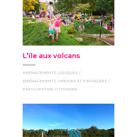
L’île aux volcans
AMÉNAGEMENTS LUDIQUES
AMÉNAGEMENTS URBAINS ET PAYSAGERS
PARTICIPATION CITOYENNE