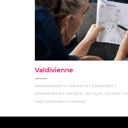
Valdivienne
AMÉNAGEMENTS URBAINS ET PAYSAGERS
DÉMARCHES EN PAYSAGE TACTIQUE
ÉTUDES
P
PARTICIPATION CITOYENNE