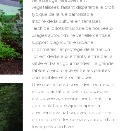
terrasses généreusement
végétalisées, faisant disparaître le profil
typique de la rue carrossable.
Inspiré de la culture en terrasses,
l’archipel d’îlots structure de nouveaux
usages autour d’une venelle centrale,
support d’agriculture urbaine.
L’îlot maraîcher protège de la rue, un
îlot est dédié aux enfants, entre bac à
sable et baies gourmandes. La grande
tablée prend place entre les plantes
comestibles et aromatiques.
Une scénette au cœur des tournesols
et des plantations des «trois sœurs»
est dédiée aux événements. Enfin, un
dernier îlot à été ajouté après la
première évaluation, avec des assises
entre le blé et les céréales autour d’un
foyer prévu en hiver.