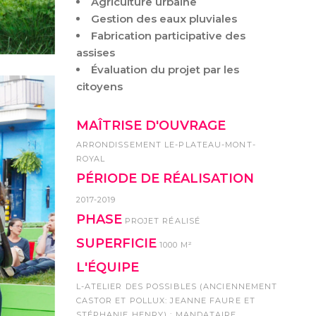
Agriculture urbaine
Gestion des eaux pluviales
Fabrication participative des
assises
Évaluation du projet par les
citoyens
MAÎTRISE D'OUVRAGE
ARRONDISSEMENT LE-PLATEAU-MONT-
ROYAL
PÉRIODE DE RÉALISATION
2017-2019
PHASE
PROJET RÉALISÉ
SUPERFICIE
1000 M²
L'ÉQUIPE
L-ATELIER DES POSSIBLES (ANCIENNEMENT
CASTOR ET POLLUX: JEANNE FAURE ET
STÉPHANIE HENRY) : MANDATAIRE,