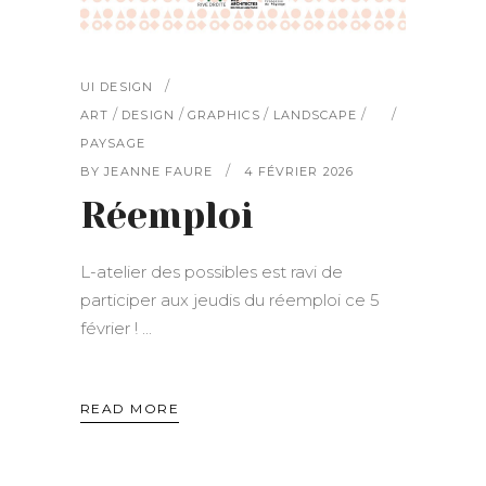
UI DESIGN
/
/
/
/
ART
DESIGN
GRAPHICS
LANDSCAPE
PAYSAGE
BY
JEANNE FAURE
4 FÉVRIER 2026
Réemploi
L-atelier des possibles est ravi de
participer aux jeudis du réemploi ce 5
février !
READ MORE