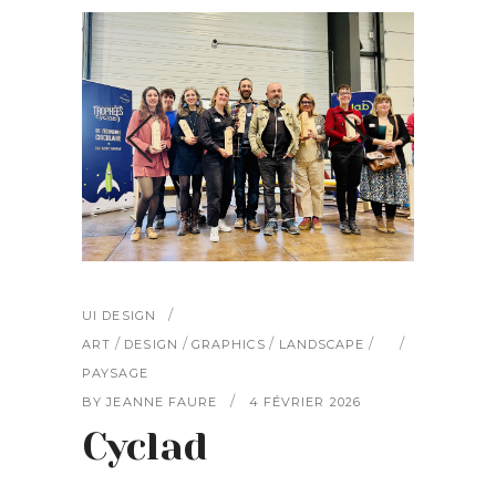
UI DESIGN
/
/
/
/
ART
DESIGN
GRAPHICS
LANDSCAPE
PAYSAGE
BY
JEANNE FAURE
4 FÉVRIER 2026
Cyclad