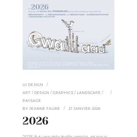
UI DESIGN
/
/
/
/
ART
DESIGN
GRAPHICS
LANDSCAPE
PAYSAGE
BY
JEANNE FAURE
21 JANVIER 2026
2026
2025 fut une très belle année, et nous