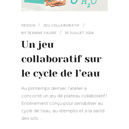
DESIGN
JEU COLLABORATIF
BY
JEANNE FAURE
30 JUILLET 2026
Un jeu
collaboratif sur
le cycle de l’eau
Au printemps dernier, l’atelier a
concocté un jeu de plateau collaboratif !
Entièrement conçu pour sensibiliser au
cycle de l’eau, au réemploi et à la santé
des sols.