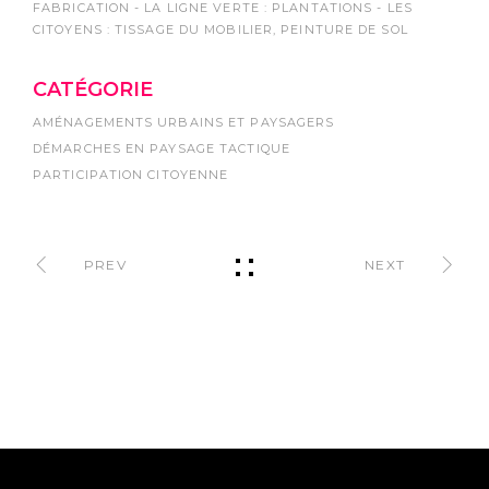
FABRICATION - LA LIGNE VERTE : PLANTATIONS - LES
CITOYENS : TISSAGE DU MOBILIER, PEINTURE DE SOL
CATÉGORIE
AMÉNAGEMENTS URBAINS ET PAYSAGERS
DÉMARCHES EN PAYSAGE TACTIQUE
PARTICIPATION CITOYENNE
PREV
NEXT